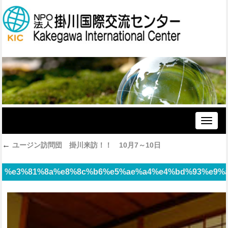
Toggle
naviga
←
ユージン訪問団 掛川来訪！！ 10月7～10日
%e3%81%8a%e8%8c%b6%e5%ae%a4%e4%bd%93%e9%