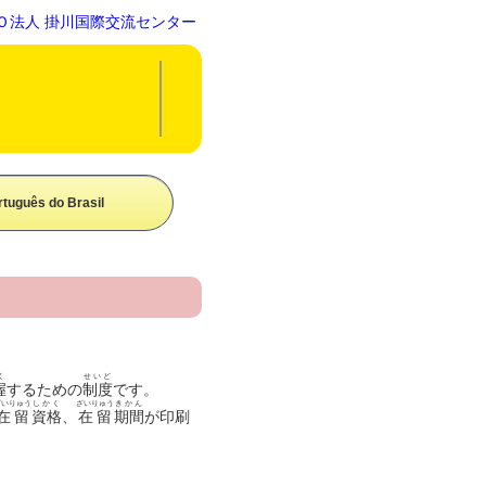
 掛川国際交流センター
rtuguês do Brasil
く
せいど
握
するための
制度
です。
ざいりゅう
しかく
ざいりゅう
きかん
在留
資格
、
在留
期間
が印刷