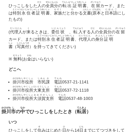
ひと
ぜんいん
ぶん
てんしゅつ
しょうめい
しょ
ざいりゅう
ひっこしをした
人
の
全員
分
の
転出
証明
書
、
在留
カード、また
とくべつ
えいじゅう
しゃ
しょうめい
しょ
かぞく
わ
ぶんしょ
げんぽん
にほんご
は
特別
永住
者
証明
書
、
家族
だと
分
かる
文書
(
原本
と
日本語
にし
たもの)
だいりにん
く
いにん
じょう
てんにゅう
ひと
ぜんいん
ぶん
ざいりゅう
(
代理人
が
来
るときは、
委任
状
、
転入
する
人
の
全員
分
の
在留
とくべつ
えいじゅう
しゃ
しょうめい
しょ
だいりにん
みぶん
しょうめい
カード、または
特別
永住
者
証明
書
、
代理人
の
身分
証明
しょ
しゃしん
つき
も
書
（
写真
付
）を
持
ってきてください)
むりょう
かね
※
無料
(お
金
はいらない)
どこへ
かけがわ
しやくしょ
しみん
か
でんわ
掛川
市役所
市民
課
電話
0537-21-1141
かけがわ
しやくしょ
だいとう
ししょ
でんわ
掛川
市役所
大東
支所
電話
0537-72-1118
かけがわ
しやくしょ
おおすか
ししょ
でんわ
掛川
市役所
大須賀
支所
電話
0537-48-1003
かけがわ
し
なか
てんきょ
掛川
市
の
中
でひっこしをしたとき（
転居
）
いつ
す
ひ
にち
ひっこしをして
住
みはじめた
日
から14
日
までにてつづきをして