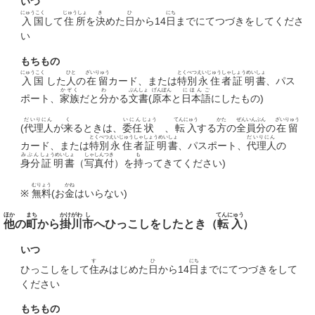
いつ
にゅうこく
じゅうしょ
き
ひ
にち
入国
して
住所
を
決
めた
日
から14
日
までにてつづきをしてくださ
い
もちもの
にゅうこく
ひと
ざいりゅう
とくべつ
えいじゅう
しゃ
しょうめい
しょ
入国
した
人
の
在留
カード、または
特別
永住
者
証明
書
、パス
かぞく
わ
ぶんしょ
げんぽん
にほんご
ポート、
家族
だと
分
かる
文書
(
原本
と
日本語
にしたもの)
だいりにん
く
いにん
じょう
てんにゅう
かた
ぜんいん
ぶん
ざいりゅう
(
代理人
が
来
るときは、
委任
状
、
転入
する
方
の
全員
分
の
在留
とくべつ
えいじゅう
しゃ
しょうめい
しょ
だいりにん
カード、または
特別
永住
者
証明
書
、パスポート、
代理人
の
みぶん
しょうめい
しょ
しゃしん
つき
も
身分
証明
書
（
写真
付
）を
持
ってきてください)
むりょう
かね
※
無料
(お
金
はいらない)
ほか
まち
かけがわ
し
てんにゅう
他
の
町
から
掛川
市
へひっこしをしたとき（
転入
）
いつ
す
ひ
にち
ひっこしをして
住
みはじめた
日
から14
日
までにてつづきをして
ください
もちもの