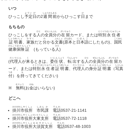
いつ
よてい
び
しゅうかん
まえ
ひ
ひっこし
予定
日
の2
週間
前
からひっこす
日
まで
もちもの
ひと
ぜんいん
ぶん
ざいりゅう
とくべつ
えいじゅう
しゃ
ひっこしをする
人
の
全員
分
の
在留
カード、または
特別
永住
者
しょうめい
しょ
かぞく
わ
ぶんしょ
げんぽん
にほんご
こくみん
証明
書
、
家族
だと
分
かる
文書
(
原本
と
日本語
にしたもの)、
国民
けんこう
ほけん
しょう
ひと
健康
保険
証
(もっている
人
)
だいりにん
く
いにん
じょう
てんしゅつ
ひと
ぜんいん
ぶん
ざいりゅう
(
代理人
が
来
るときは、
委任
状
、
転出
する
人
の
全員
分
の
在留
カ
とくべつ
えいじゅう
しゃ
しょうめい
しょ
だいりにん
みぶん
しょうめい
しょ
しゃしん
ード、または
特別
永住
者
証明
書
、
代理人
の
身分
証明
書
（
写真
つき
も
付
）を
持
ってきてください)
むりょう
かね
※
無料
(お
金
はいらない)
どこへ
かけがわ
しやくしょ
しみん
か
でんわ
掛川
市役所
市民
課
電話
0537-21-1141
かけがわ
しやくしょ
だいとう
ししょ
でんわ
掛川
市役所
大東
支所
電話
0537-72-1118
かけがわ
しやくしょ
おおすか
ししょ
でんわ
掛川
市役所
大須賀
支所
電話
0537-48-1003