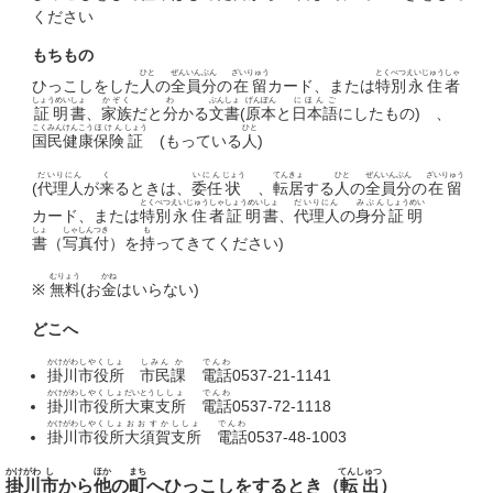
ください
もちもの
ひと
ぜんいん
ぶん
ざいりゅう
とくべつ
えいじゅう
しゃ
ひっこしをした
人
の
全員
分
の
在留
カード、または
特別
永住
者
しょうめい
しょ
かぞく
わ
ぶんしょ
げんぽん
にほんご
証明
書
、
家族
だと
分
かる
文書
(
原本
と
日本語
にしたもの) 、
こくみん
けんこう
ほけん
しょう
ひと
国民
健康
保険
証
(もっている
人
)
だいりにん
く
いにん
じょう
てんきょ
ひと
ぜんいん
ぶん
ざいりゅう
(
代理人
が
来
るときは、
委任
状
、
転居
する
人
の
全員
分
の
在留
とくべつ
えいじゅう
しゃ
しょうめい
しょ
だいりにん
みぶん
しょうめい
カード、または
特別
永住
者
証明
書
、
代理人
の
身分
証明
しょ
しゃしん
つき
も
書
（
写真
付
）を
持
ってきてください)
むりょう
かね
※
無料
(お
金
はいらない)
どこへ
かけがわ
しやくしょ
しみん
か
でんわ
掛川
市役所
市民
課
電話
0537-21-1141
かけがわ
しやくしょ
だいとう
ししょ
でんわ
掛川
市役所
大東
支所
電話
0537-72-1118
かけがわ
しやくしょ
おおすか
ししょ
でんわ
掛川
市役所
大須賀
支所
電話
0537-48-1003
かけがわ
し
ほか
まち
てんしゅつ
掛川
市
から
他
の
町
へひっこしをするとき（
転出
）