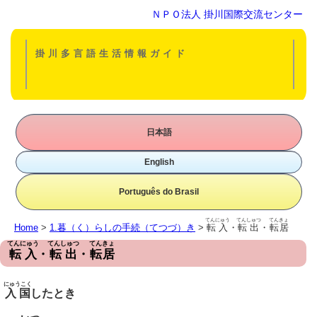
ＮＰＯ法人 掛川国際交流センター
掛川多言語生活情報ガイド
日本語
English
Português do Brasil
てんにゅう
てんしゅつ
てんきょ
Home
>
1.暮（く）らしの手続（てつづ）き
>
転入
・
転出
・
転居
てんにゅう
てんしゅつ
てんきょ
転入
・
転出
・
転居
にゅうこく
入国
したとき