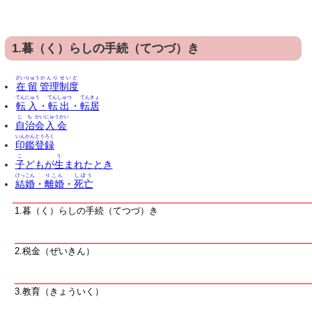
1.暮（く）らしの手続（てつづ）き
ざいりゅう
かんり
せいど
在留
管理
制度
てんにゅう
てんしゅつ
てんきょ
転入
・
転出
・
転居
じち
かい
にゅうかい
自治
会
入会
いんかん
とうろく
印鑑
登録
こ
う
子
どもが
生
まれたとき
けっこん
りこん
しぼう
結婚
・
離婚
・
死亡
1.暮（く）らしの手続（てつづ）き
2.税金（ぜいきん）
3.教育（きょういく）