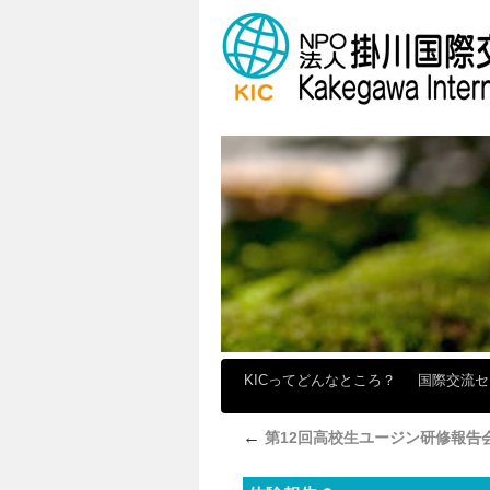
KICってどんなところ？
国際交流
←
第12回高校生ユージン研修報告