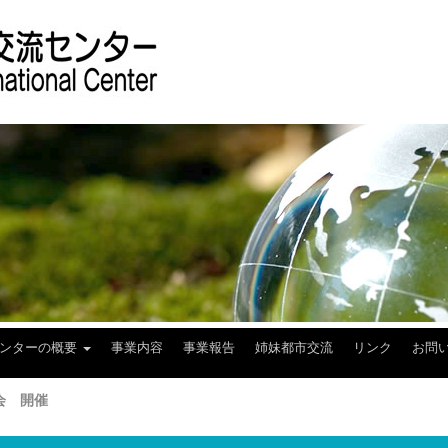
センターの概要
事業内容
事業報告
姉妹都市交流
リンク
お問
会 開催