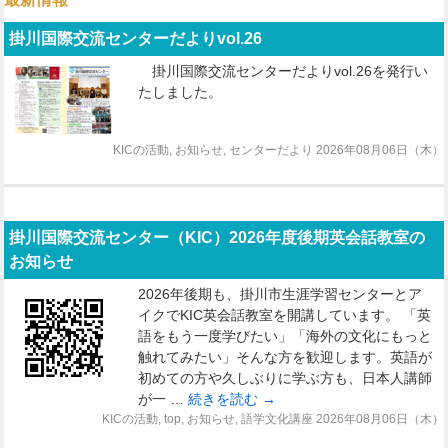
掛川国際交流センターだよりvol.26
掛川国際交流センターだよりvol.26を発行い
たしました。
KICの活動
,
お知らせ
,
センターだより
2026年08月06日（木）
掛川国際交流センター（KIC）2026年度後期英会話教室の
お知らせ
2026年後期も、掛川市生涯学習センターとア
イクでKIC英会話教室を開講しています。 「英
語をもう一度学びたい」「海外の文化にもっと
触れてみたい」そんな方を歓迎します。英語が
初めての方や久しぶりに学ぶ方も、日本人講師
が一 …
続きを読む
→
KICの活動
,
top
,
お知らせ
,
語学文化講座
2026年08月06日（木）