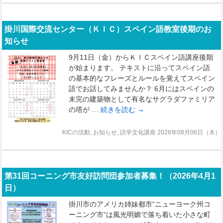
掛川国際交流センター（ＫＩＣ）スペイン語教室後期のお
知らせ
9月11日（金）からＫＩＣスペイン語講座後期
が始まります。 テキストに沿ってスペイン語
の基本的なフレーズとルールを覚えてスペイン
語でお話してみませんか？ 6月にはスペインの
未完の建築物として有名なサグラダファミリア
の塔が …
続きを読む
→
KICの活動
,
お知らせ
,
語学文化講座
2026年08月06日（木）
第31回コーニング市友好訪問団参加者募集！（2026年4月1
日）
掛川市のアメリカ姉妹都市“ニューヨーク州コ
ーニング市”は風光明媚で落ち着いた小さな町