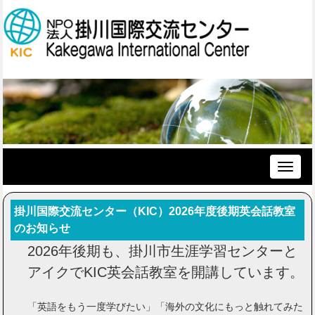
Toggle
naviga
掛川国際交流センター（KIC）2026年度後期英会話教室
のお知らせ
2026年後期も、掛川市生涯学習センターと
アイクでKIC英会話教室を開講しています。
「英語をもう一度学びたい」「海外の文化にもっと触れてみた