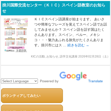
掛川国際交流センター（ＫＩＣ）スペイン語教室のお知ら
せ
ＫＩＣスペイン語講座が始まります。 あいさ
つや簡単なフレーズを覚えてスペイン語でお話
してみませんか？ スペイン語を話す国はたく
さんあります。スペイン、ペルー、メキシ
コ・・・魅力あふれる旅先がたくさんありま
す。掛川市にはス …
続きを読む
→
KICの活動
,
お知らせ
,
語学文化講座
2026年02月28日（土）
Powered by
Translate
ボランティアしてみたい