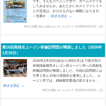
です。そんなコーニング市で、ホームステイを
してみませんか。あたたかいホストファミリー
との交流は、かけがえのない体験になります。
～先輩か …
続きを読む
→
KICの活動
,
top
,
お知らせ
,
ホームステイ
2026年04月01日（水）
第16回高校生ユージン研修訪問団が帰国しました（2026年
3月30日）
2026年3月20日(金)から30日(月)まで掛川市の
米国姉妹都市オレゴン州ユージン市への高校生
研修訪問団が帰国しました。今回の訪問団には
引率２名と10名の高校生が参加しました。 ユ
ージン市では、姉妹都市委員の皆さまから …
続きを読む
→
KICの活動
,
ホームステイ
2026年03月30日（月）