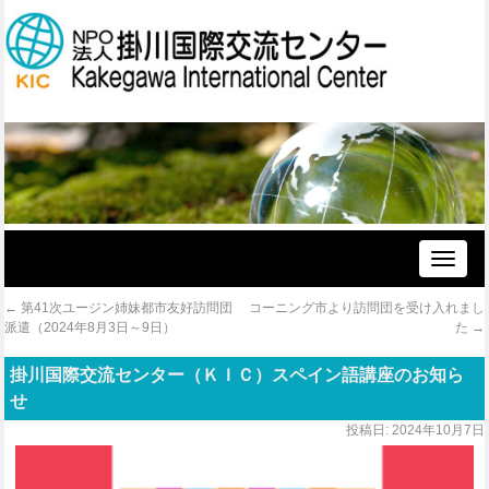
Toggle
naviga
←
第41次ユージン姉妹都市友好訪問団
コーニング市より訪問団を受け入れまし
派遣（2024年8月3日～9日）
た
→
掛川国際交流センター（ＫＩＣ）スペイン語講座のお知ら
せ
投稿日:
2024年10月7日