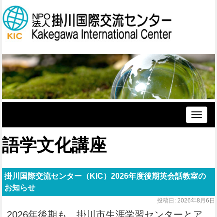
Toggle
naviga
語学文化講座
掛川国際交流センター（KIC）2026年度後期英会話教室の
お知らせ
投稿日:
2026年8月6日
2026年後期も、掛川市生涯学習センターとア