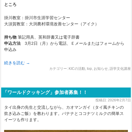
ところ
掛川教室：掛川市生涯学習センター
大須賀教室：大渕農村環境改善センター（アイク）
持ち物
筆記用具、英和辞書又は電子辞書
申込方法
3月2日（月）から電話、Ｅメールまたはフォームから
申込み
続きを読む
→
カテゴリー:
KICの活動
,
top
,
お知らせ
,
語学文化講座
「ワールドクッキング」参加者募集！！
投稿日:
2026年2月7日
タイ出身の先生と交流しながら、カオマンガイ（タイ風チキンの
炊き込みご飯）を教わります。バナナとココナツミルクの簡単ス
イーツも作ります。