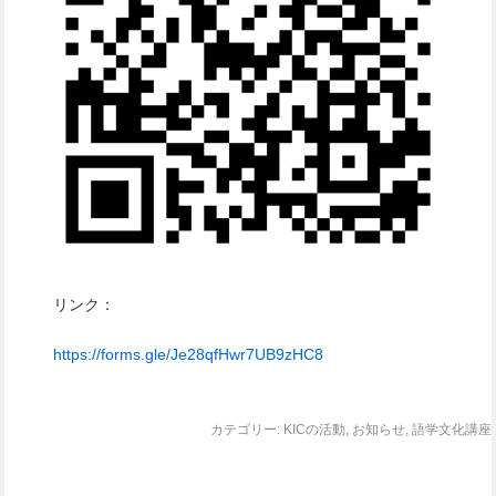
リンク：
https://forms.gle/Je28qfHwr7UB9zHC8
カテゴリー:
KICの活動
,
お知らせ
,
語学文化講座