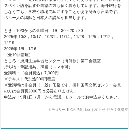
スペイン語を話す外国籍の方も多く暮らしています。海外旅行を
しなくても、学校や職場で耳にすることがある身近な言葉です。
ペルー人の講師と日本人の講師が担当します。
とき：10/3からの金曜日 19：30～20：30
2025年 10/3，10/17，10/31，11/14，11/28，12/5，12/12，
12/19
2026年 1/9，1/16
（全10回講座）
ところ：掛川生涯学習センター（御所原）第二会議室
持ち物：筆記用具、辞書（スマホ可）
受講料：（会員費込）7,000円
※テキスト代別途500円程度
※受講料は非会員（一般）価格です。掛川国際交流センター会員
の方は会員費2000円は必要ありません。
申込み：9月1日（月）から電話、Ｅメールでお申込みください。
カテゴリー:
KICの活動
,
top
,
お知らせ
,
語学文化講座