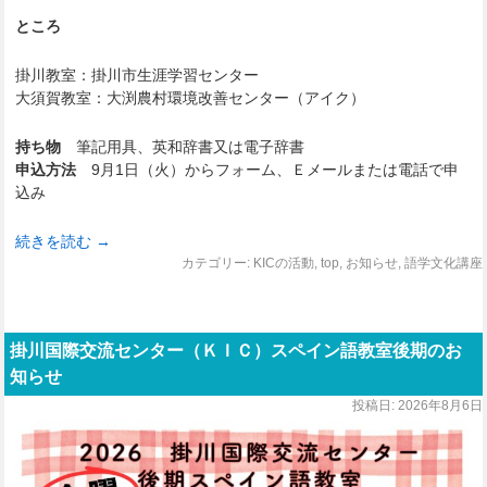
ところ
掛川教室：掛川市生涯学習センター
大須賀教室：大渕農村環境改善センター（アイク）
持ち物
筆記用具、英和辞書又は電子辞書
申込方法
9月1日（火）からフォーム、Ｅメールまたは電話で申
込み
続きを読む
→
カテゴリー:
KICの活動
,
top
,
お知らせ
,
語学文化講座
掛川国際交流センター（ＫＩＣ）スペイン語教室後期のお
知らせ
投稿日:
2026年8月6日