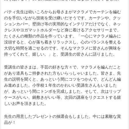
パティ先生は幼いころからお母さまがマクラメでカーテンを編む
のを手伝いながら技術を受け継いだそうです。カーテンや、クッ
ションカバー、壁掛け等の実用的なインテリアだけでなく、ネッ
クレスやヨガマットホルダーなど身に着けるアクセサリーまで、
たくさんの種類の作品を作っています。「一心にマクラメ編みに
没頭すると、心が落ち着きリラックスし、心のバランスを整える
大切な時間を過ごせるのです。そんなマクラメに皆さんが興味を
持ってくれて、嬉しい。」と、受講生の皆さんに語りました。
受講生の皆さまは、手芸の好きな方々で、マクラメを編んだこと
があり道具もご持参された方もいらっしゃいました。皆さま、先
生の説明を聞くと、あっという間にコツをつかんで、どんどん編
み進めました。小学校１年生のかわいい受講生さんもいました
が、あっという間にトンボを完成しました。そして、次はリップ
ケースがいい、鍋敷きがいい等、次回の講座をリクエストする嬉
しいお声を頂きました。
先生の用意したプレゼントの抽選会もしました。中には素敵な賞
品が！