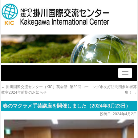
Toggle
naviga
←
掛川国際交流センター（KIC）英会話
第29回コーニング市友好訪問団参加者募
教室2024年前期のお知らせ
集！
→
春のマクラメ手芸講座を開催しました（2024年3月23日）
投稿日:
2024年4月2日