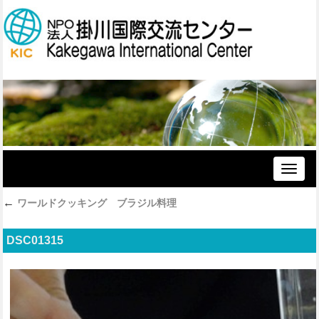
Toggle
naviga
←
ワールドクッキング ブラジル料理
DSC01315