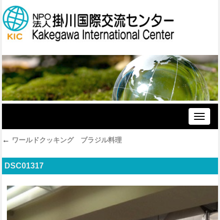
Toggle
naviga
←
ワールドクッキング ブラジル料理
DSC01317