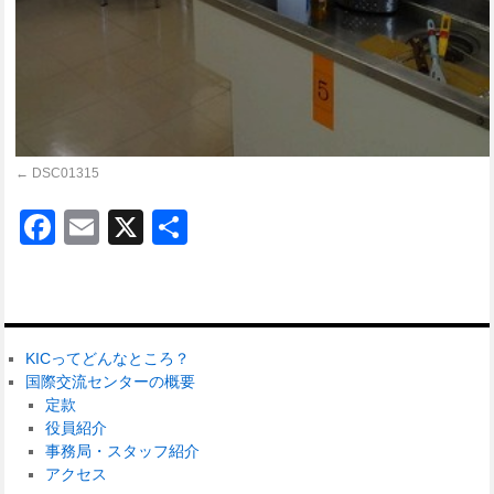
DSC01315
Facebook
Email
X
共
有
KICってどんなところ？
国際交流センターの概要
定款
役員紹介
事務局・スタッフ紹介
アクセス