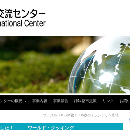
センターの概要
事業内容
事業報告
姉妹都市交流
リンク
お問
ブラジルＢＢＱ体験！！in森のトランポリン広場
→
した！ － ワールド・クッキング －