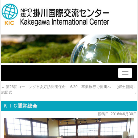
Toggle
naviga
←
第26回コーニング市友好訪問団任命
6/30 卒業旅行で掛川へ （郷土新聞）
結団式
→
ＫＩＣ通常総会
投稿日:
2016年6月30日