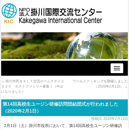
Toggle
naviga
←
掛川市民＆ＡＬＴ交流ホームステイ２
ワールドクッキングを開催しました
０２０ ホストファミリー募集！（中止
（2020年2月1日）
→
になりました）
第14回高校生ユージン研修訪問団結団式が行われました
（2020年2月1日）
投稿日:
2020年2月13日
2月1日（土）掛川市役所において、第14回高校生ユージン研修訪