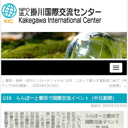
Toggle
naviga
←
磐田・袋井・掛川インターナショナル
1/24 ニホンで暮らす素顔見つめて（中
フェア2021開催！（2021年1月15日）
日新聞）
→
1/19 ららぽーと磐田で国際交流イベント（中日新聞）
投稿日:
2021年1月23日