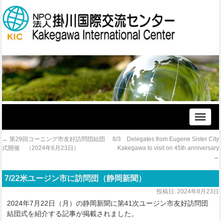
Toggle
naviga
←
第29回コーニング市友好訪問団結団
8/3 Delegates from Eugene Sister City
式開催 （2024年6月23日）
Kakegawa to visit on 45th anniversary
→
7/22米ユージン市に訪問団（静岡新聞）
投稿日:
2024年8月23日
2024年7月22日（月）の静岡新聞に第41次ユージン市友好訪問団
結団式を紹介する記事が掲載されました。