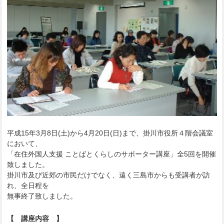
平成15年3月8日(土)から4月20日(日)まで、掛川市役所４階会議室
において、
「在住外国人支援 ことばとくらしのサポーター講座」全5回を開催
致しました。
掛川市及び近郊の市民だけでなく、遠く三島市からも受講者が訪
れ、全日程を
無事終了致しました。
【 講座内容 】