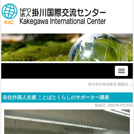
Toggle
naviga
掛川市日本語教室 開講式
→
在住外国人支援 ことばとくらしのサポーター講座
投稿日:
2003年4月20日