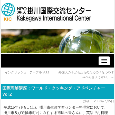
Toggle
naviga
←
イングリッシュ・テーブル Vol.1
外国人の子どもたちのための「なつやす
みべんきょうかい」
→
国際理解講座：ワールド・クッキング・アドベンチャー
Vol.2
投稿日:
2003年7月5日
平成15年7月5日(土)、掛川市生涯学習センター料理室において、
掛川市及び近隣市町村に在住する市民の皆さんに、英語でお料理