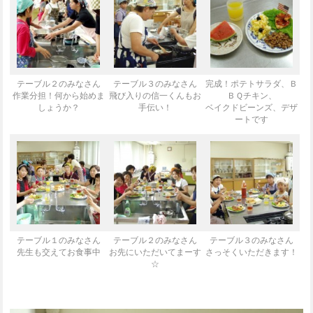
テーブル２のみなさん
テーブル３のみなさん
完成！ポテトサラダ、Ｂ
作業分担！何から始めま
飛び入りの信一くんもお
ＢＱチキン、
しょうか？
手伝い！
ベイクドビーンズ、デザ
ートです
テーブル１のみなさん
テーブル２のみなさん
テーブル３のみなさん
先生も交えてお食事中
お先にいただいてまーす
さっそくいただきます！
☆