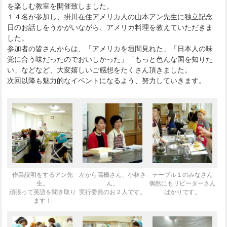
を楽しむ教室を開催致しました。
１４名が参加し、掛川在住アメリカ人の山本アン先生に独立記念
日のお話しをうかがいながら、アメリカ料理を教えていただきま
した。
参加者の皆さんからは、「アメリカを垣間見れた」「日本人の味
覚に合う味だったのでおいしかった」「もっと色んな国を知りた
い」などなど、大変嬉しいご感想をたくさん頂きました。
次回以降も魅力的なイベントになるよう、努力していきます。
作業説明をするアン先
左から高橋さん、小林さ
テーブル１のみなさん
生。
ん。
偶然にもリピーターさん
頑張って英語を聞き取り
実行委員のお２人です。
ばかりです。
ます！