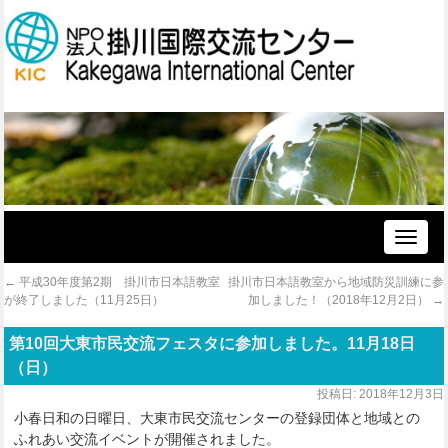
Toggle
naviga
←
平成30年度第2期 掛川市日本語教室
掛川市日本語教室から地域防災訓練に参
が終了しました（11月25日）
加しました！（2018年12月2日）
→
第10回大東市民交流フェスタに参加しました。11月18日
（日）
投稿日:
2018年12月3日
小春日和の日曜日、大東市民交流センターの登録団体と地域との
ふれあい交流イベントが開催されました。