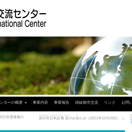
センターの概要
事業内容
事業報告
姉妹都市交流
リンク
お問
かけがわし
にほんご
きょうしつ
し
021年度後期の
掛川市
日本語
教室
のお
知
らせ（2021年10月26日）
→