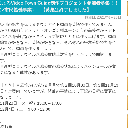
生によるVideo Town Guide制作プロジェクト参加者募集！！
ン市民協働事業） 【募集は終了しました】
投稿日:
2021年8月28日
掛川の魅力を伝えるタウンガイド動画を英語で作ってみません
か？姉妹都市アメリカ・オレゴン州ユージン市の高校生からアド
バイスを受けながらネイティブ講師とともに作り上げます。動画
編集が好きな人、英語が好きな人、それぞれの得意分野で力を合
わせて、動画を作りましょう！
※新型コロナウイルス感染症防止対策を行ったうえで開講しま
す。
※新型コロナウイルス感染症の感染状況によりスケジュールが変
更になる可能性があります。
【とき】※広報かけがわ９月号で第２回10月30日、第３回11月13
日とご案内していますが、諸般の事情により下記の日程に変更に
なりました。
11月23日（火・祝）13:00～17:00
12月4日（土） 9:00～12:00
他
の高校生