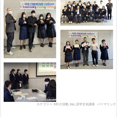
カテゴリー:
KICの活動
,
top
,
語学文化講座
パーマリンク