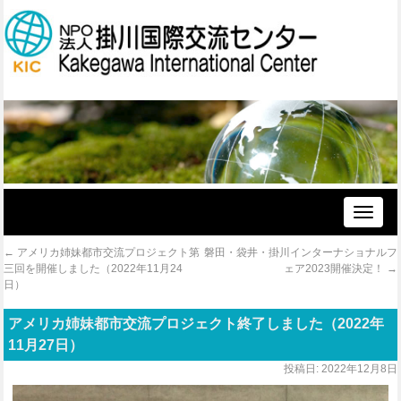
Toggle
naviga
←
アメリカ姉妹都市交流プロジェクト第
磐田・袋井・掛川インターナショナルフ
三回を開催しました（2022年11月24
ェア2023開催決定！
→
日）
アメリカ姉妹都市交流プロジェクト終了しました（2022年
11月27日）
投稿日:
2022年12月8日