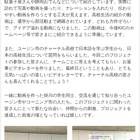
駄菓子屋さんや静岡おでんなどについて紹介しています。実際に
訪れて写真や動画を撮ったり、ナレーションを入れたり、伝わり
やすい動画を作ろうとする工夫が見えます。高校生活の紹介の動
画は、通学から部活動まで網羅されています。どれも力作ぞろい
で、アイデア溢れる動画になりました。この動画は、今後KICのホ
ームページ等で皆さまにご紹介できるように準備しています。
また、ユージン市のチャーチル高校で日本語を学ぶ学生から、日
本の高校生活について質問をもらいました。今回このプロジェク
トの参加した皆さんに、チームごとに答えを考えてもらい、お返
事ビデオレターを作りました。最終日ということもあり、とても
元気いっぱいの楽しいビデオレターです。チャーチル高校の皆さ
んも喜んでくれることでしょう！
一緒に動画を作った掛川の学生同士、交流を通じて知り合ったユ
ージン市やコーニング市の人たち。このプロジェクトに関わった
皆さんにとって新たな出会い、仲間からの刺激、プロジェクトを
達成した前進の場となっていれば嬉しいです。