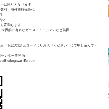
様一回限りとなります
手数料、海外旅行保険代
料、
など
より変動します
・世界的に有名なガラスミュージアムなど訪問
ど
フォーム（下記の2次元コードよりお入りください）にて申し込んでく
流センター事務局
akegawa-life.com