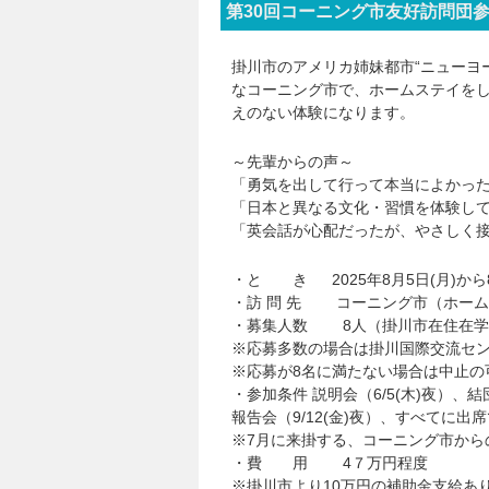
第30回コーニング市友好訪問団
掛川市のアメリカ姉妹都市“ニューヨ
なコーニング市で、ホームステイを
えのない体験になります。
～先輩からの声～
「勇気を出して行って本当によかっ
「日本と異なる文化・習慣を体験し
「英会話が心配だったが、やさしく
・と き 2025年8月5日(月)から8
・訪 問 先 コーニング市（ホー
・募集人数 8人（掛川市在住在学
※応募多数の場合は掛川国際交流セ
※応募が8名に満たない場合は中止の
・参加条件 説明会（6/5(木)夜）、結団式
報告会（9/12(金)夜）、すべてに出
※7月に来掛する、コーニング市から
・費 用 4７万円程度
※掛川市より10万円の補助金支給あ