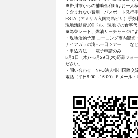
※掛川市からの補助金利用はお一人
※含まれない費用：パスポート発行
ESTA（アメリカ入国簡易ビザ）手数
現地活動費100ドル、現地での食事代
※為替レート、燃油サーチャージに
・現地活動予定 コーニング市内観光
ナイアガラの滝へ一日ツアー な
・申込方法 電子申請のみ
5月1日（木)～5月29日(木)応募
ださい。
・問い合わせ NPO法人掛川国際交
電話（平日9:00～16:00）Ｅメール：kic@k