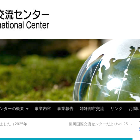
センターの概要
事業内容
事業報告
姉妹都市交流
リンク
お問
した（2025年
掛川国際交流センターだよりvol.25
→