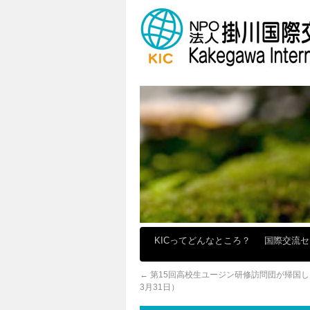
KICってどんなところ？
国際交流
←
第15回高校生ユージン研修訪問団が帰国しま
3月31日）