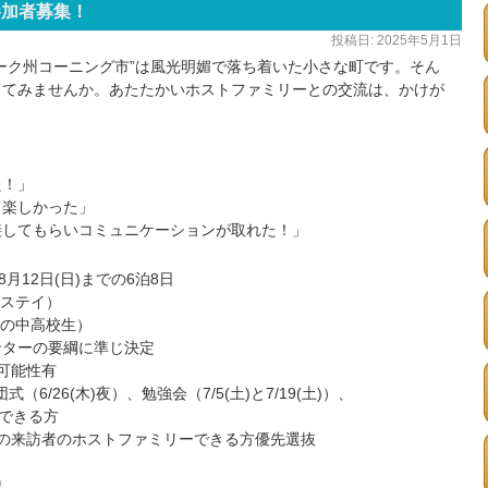
参加者募集！
投稿日:
2025年5月1日
ーク州コーニング市”は風光明媚で落ち着いた小さな町です。そん
してみませんか。あたたかいホストファミリーとの交流は、かけが
た！」
て楽しかった」
接してもらいコミュニケーションが取れた！」
月12日(日)までの6泊8日
ムステイ）
の中高校生）
ンターの要綱に準じ決定
可能性有
（6/26(木)夜）、勉強会（7/5(土)と7/19(土)）、
席できる方
の来訪者のホストファミリーできる方優先選抜
り