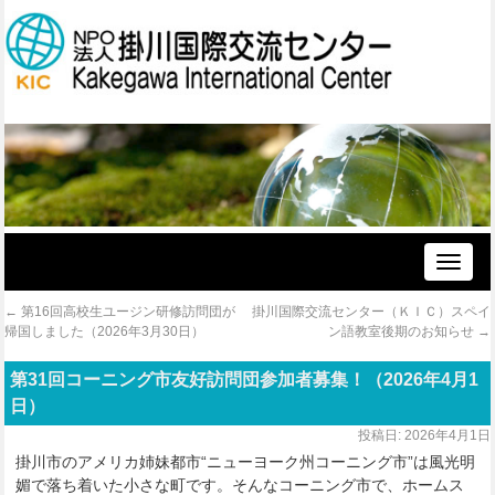
Toggle
naviga
←
第16回高校生ユージン研修訪問団が
掛川国際交流センター（ＫＩＣ）スペイ
帰国しました（2026年3月30日）
ン語教室後期のお知らせ
→
第31回コーニング市友好訪問団参加者募集！（2026年4月1
日）
投稿日:
2026年4月1日
掛川市のアメリカ姉妹都市“ニューヨーク州コーニング市”は風光明
媚で落ち着いた小さな町です。そんなコーニング市で、ホームス