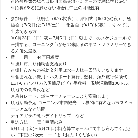
※応募多数の場合は掛川国際交流センターの要綱に準じ決定
※応募が8名に満たない場合は中止の可能性有
参加条件 説明会（6/4(木)夜）、結団式（6/23(火)夜）、勉
強会（7/5(日)と7/18(土)）、報告会（9/17(木)夜）、すべてに
出席できる方
※6月28日（日）夜～7月5日（日）朝まで、のスケジュールで
来掛する、コーニング市からの来訪者のホストファミリーでき
る方優先選抜
費 用 44万円程度
※掛川市より補助金支給あり
※掛川市からの補助金利用はお一人様一回限りとなります
※含まれない費用：パスポート発行手数料、海外旅行保険代、
ESTA（アメリカ入国簡易ビザ）手数料、現地活動費100ドル、
現地での食事代など
※為替レート、燃油サーチャージにより変動します
現地活動予定 コーニング市内観光・世界的に有名なガラスミュ
ージアムなど訪問
ナイアガラの滝へデイトリップ など
申込方法 電子申請のみ
5月1日（金)～5月28日(木)応募フォームにて申し込んでくださ
い（下記の2次元コードよりお入りください）