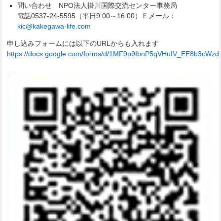
問い合わせ NPO法人掛川国際交流センター事務局
電話0537-24-5595（平日9:00～16:00）Ｅメール：
kic@kakegawa-life.com
申し込みフォームには以下のURLからも入れます
https://docs.google.com/forms/d/1MF9p9IbnP5qVHuIV_EE8b3cWz