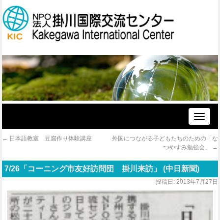
Toggle
naviga
←
日本語教室 豆腐作り体験講座
外国につながる子どもたちのための「な
つやすみ勉強会」
→
7/26「コーニング市友好訪問団 掛川来訪」 (中日新聞)
投稿日:
2013年7月27日