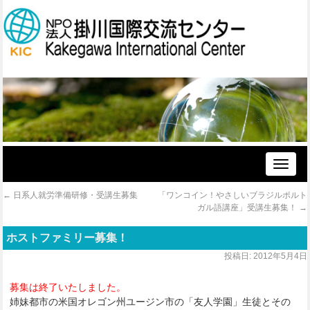
Toggle
naviga
←
日系人就労準備研修・受講生募集
「ワンコイン！やさしいブラジルポルト
ガル語講座」受講生募集！
→
ホストファミリー募集！
投稿日:
2012年5月4日
募集は終了いたしました。
姉妹都市の米国オレゴン州ユージン市の「友人学園」生徒とその