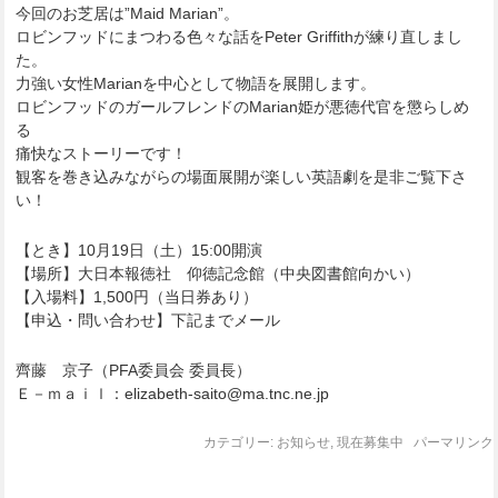
今回のお芝居は”Maid Marian”。
ロビンフッドにまつわる色々な話をPeter Griffithが練り直しまし
た。
力強い女性Marianを中心として物語を展開します。
ロビンフッドのガールフレンドのMarian姫が悪徳代官を懲らしめ
る
痛快なストーリーです！
観客を巻き込みながらの場面展開が楽しい英語劇を是非ご覧下さ
い！
【とき】10月19日（土）15:00開演
【場所】大日本報徳社 仰徳記念館（中央図書館向かい）
【入場料】1,500円（当日券あり）
【申込・問い合わせ】下記までメール
齊藤 京子（PFA委員会 委員長）
Ｅ－ｍａｉｌ：elizabeth-saito@ma.tnc.ne.jp
カテゴリー:
お知らせ
,
現在募集中
パーマリンク