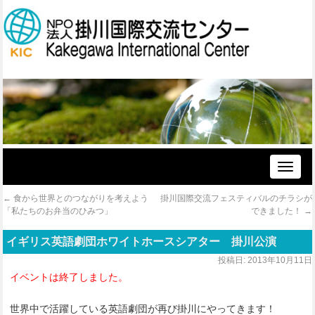
Toggle
naviga
←
食から世界とのつながりを考えよう
掛川国際交流フェスティバルのチラシが
「私たちのお弁当のひみつ」
できました！
→
イギリス英語劇団ホワイトホースシアター 掛川公演
投稿日:
2013年10月11日
イベントは終了しました。
世界中で活躍している英語劇団が再び掛川にやってきます！