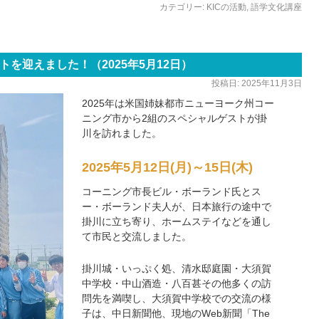
カテゴリー:
KICの活動
,
語学文化講座
を迎えました！（2025年5月12日）
投稿日:
2025年11月3日
2025年は米国姉妹都市ニューヨーク州コー
ニング市から2組のスペシャルゲストが掛
川を訪れました。
2025年5月12日(月)～15日(木)
コーニング市長ビル・ボーランド氏とス
ー・ボーランド夫人が、日本旅行の途中で
掛川に立ち寄り、ホームステイなどを通し
て市民と交流しました。
掛川城・いっぷく処、清水邸庭園・大須賀
中学校・中山酒造・八百甚その他多くの訪
問先を満喫し、大須賀中学校での交流の様
子は、中日新聞他、現地のWeb新聞「The