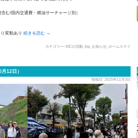
含む/国内交通費・燃油サーチャージ別）
より変動あり
続きを読む
→
カテゴリー:
KICの活動
,
top
,
お知らせ
,
ホームステイ
0月12日）
投稿日:
2025年11月3日