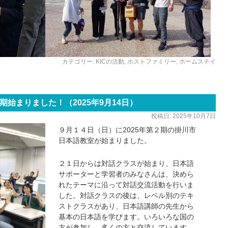
カテゴリー:
KICの活動
,
ホストファミリー
,
ホームステイ
始まりました！（2025年9月14日）
投稿日:
2025年10月7日
９月１４日（日）に2025年第２期の掛川市
日本語教室が始まりました。
２１日からは対話クラスが始まり、日本語
サポーターと学習者のみなさんは、決めら
れたテーマに沿って対話交流活動を行いま
した。対話クラスの後は、レベル別のテキ
ストクラスがあり、日本語講師の先生から
基本の日本語を学びます。いろいろな国の
方が参加し、多くの方と交流しています。