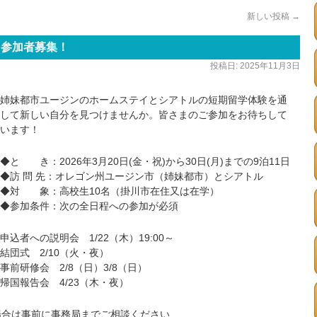
新しい投稿
→
団参加者募集！
投稿日:
2025年11月3日
姉妹都市ユージンのホームステイとシアトルの短期留学体験を通
して新しい自分を見つけませんか。皆さまのご参加をお待ちして
います！
◆と き：2026年3月20日(金・祝)から30日(月)までの9泊11日
◆訪 問 先：オレゴン州ユージン市（姉妹都市）とシアトル
◆対 象：高校生10名（掛川市在住又は在学）
◆参加条件：次の全日程への参加が必須
申込者への説明会 1/22（木）19:00～
結団式 2/10（火・夜）
事前研修会 2/8（日）3/8（日）
帰国報告会 4/23（木・夜）
場合は事前に事務局までご相談ください