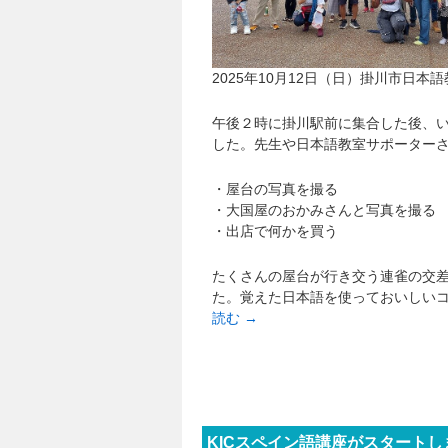
2025年10月12日（日）掛川市日
午後２時に掛川駅前に集合した後、
した。先生や日本語教室サポーター
・屋台の写真を撮る
・大国屋のおかみさんと写真を撮る
・出店で何かを買う
たくさんの屋台が行き交う連雀の交
た。覚えた日本語を使っておいしい
読む
→
KICスペイン語講座がスタートしま