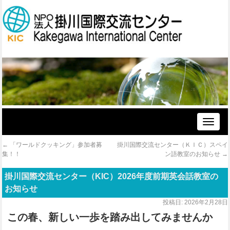
Toggle
naviga
←
「ワールドクッキング」参加者募
掛川国際交流センター（ＫＩＣ）スペイ
集！！
ン語教室のお知らせ
→
掛川国際交流センター（KIC）2026年度前期英会話教室の
お知らせ
投稿日:
2026年2月28日
この春、新しい一歩を踏み出してみませんか