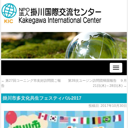
Toggle
naviga
←
第27回コーニング市友好訪問団ご報
第39次ユージン訪問団帰国報告 ９月
告
21日(木)～28日(木)
→
掛川市多文化共生フェスティバル2017
投稿日:
2017年10月30日