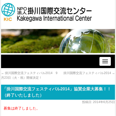
Toggle
naviga
←
掛川国際交流フェスティバル2014 9
掛川国際交流フェスティバル2014
→
月23日（火・祝）開催決定！
「掛川国際交流フェスティバル2014」協賛企業大募集！！
（終了いたしました）
投稿日:
2014年6月25日
募集は終了しました。