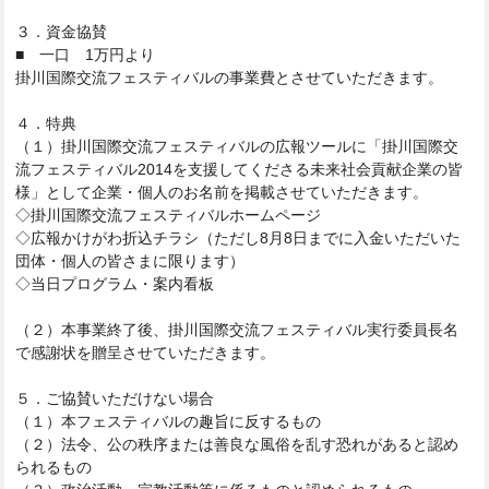
３．資金協賛
■ 一口 1万円より
掛川国際交流フェスティバルの事業費とさせていただきます。
４．特典
（１）掛川国際交流フェスティバルの広報ツールに「
掛川国際交
流フェスティバル
2014を支援してくださる未来社会貢献企業の皆
様」
として企業・個人のお名前を掲載
させていただきます。
◇掛川国際交流フェスティバルホームページ
◇広報かけがわ折込チラシ（
ただし8月8日までに入金いただいた
団体・個人の皆さま
に限ります）
◇当日プログラム・案内看板
（２）本事業終了後、
掛川国際交流フェスティバル実行委員長名
で感謝状を贈呈させ
ていただきます。
５．ご協賛いただけない場合
（１）本フェスティバルの趣旨に反するもの
（２）法令、
公の秩序または善良な風俗を乱す恐れがあると認め
られるもの