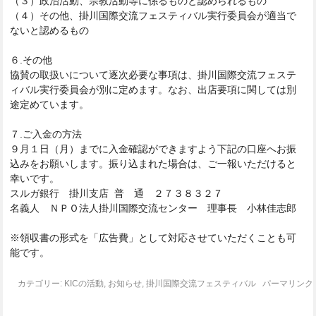
（３）政治活動、宗教活動等に係るものと認められるもの
（４）その他、
掛川国際交流フェスティバル実行委員会が適当で
ないと認めるもの
６.その他
協賛の取扱いについて逐次必要な事項は、
掛川国際交流フェステ
ィバル実行委員会が
別に定めます。なお、出店要項に関しては別
途定めています。
７.ご入金の方法
９月１日（月）
までに入金確認ができますよう下記の口座へお振
込みをお願いしま
す。振り込まれた場合は、ご一報いただけると
幸いです。
スルガ銀行 掛川支店 普 通 ２７３８３２７
名義人 ＮＰＯ法人掛川国際交流センター 理事長 小林佳志郎
※領収書の形式を「広告費」
として対応させていただくことも可
能です。
カテゴリー:
KICの活動
,
お知らせ
,
掛川国際交流フェスティバル
パーマリンク