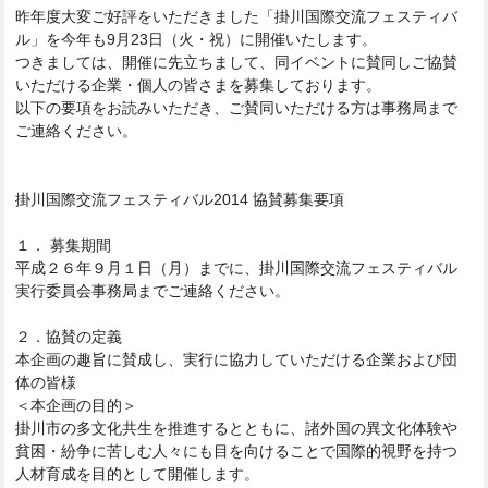
昨年度大変ご好評をいただきました「
掛川国際交流フェスティバ
ル」を
今年も9月23日（火・祝）に開催いたします。
つきましては、開催に先立ちまして、
同イベントに賛同しご協賛
いただける
企業・個人の皆さまを募集しております。
以下の要項をお読みいただき、
ご賛同いただける方は事務局まで
ご連絡ください。
掛川国際交流フェスティバル2014 協賛募集要項
１． 募集期間
平成２６年９月１日（月）までに、
掛川国際交流フェスティバル
実行委員会事務局ま
でご連絡ください。
２．協賛の定義
本企画の趣旨に賛成し、
実行に協力していただける企業および団
体の皆様
＜本企画の目的＞
掛川市の多文化共生を推進するとともに、
諸外国の異文化体験や
貧困・紛争に
苦しむ人々にも目を向けることで国際的視野を持つ
人材育成を目的
として開催しま
す。