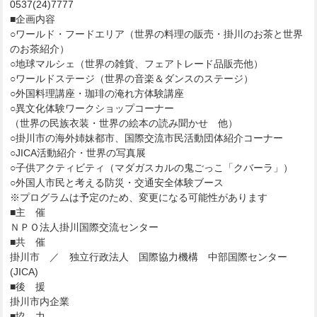
0537(24)7777
■企画内容
○ワールド・フードエリア（世界の料理の販売・掛川のお茶と世界
のお茶紹介）
○地球マルシェ（世界の雑貨、フェアトレード品販売他）
○ワールドステージ（世界の音楽＆ダンスのステージ）
○外国料理講座・珈琲の淹れ方体験講座
○異文化体験ワークショップコーナー
（世界の民族衣装・世界の絵本の読み聞かせ 他）
○掛川市の海外姉妹都市、国際交流市民活動団体紹介コーナー
○JICA活動紹介・世界の写真展
○子供アクティビティ（マダガスカルの鬼ごっこ「クバーラ」）
○外国人市民と考える防災・交通安全体験ブース
※プログラムは予定のため、変更になる可能性があります
■主 催
ＮＰＯ法人掛川国際交流センター
■共 催
掛川市 ／ 独立行政法人 国際協力機構 中部国際センター
(JICA)
■後 援
掛川市内企業
■協 力