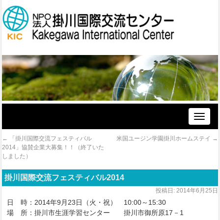
Toggle
naviga
←
「掛川国際交流フェスティバル
米国ユージン学園掛川ホームステイ
→
2014」協賛企業大募集！！（終了いた
しました）
掛川国際交流フェスティバル2014
投稿日:
2014年6月25日
日 時：2014年9月23日（火・祝） 10:00～15:30
場 所：掛川市生涯学習センター 掛川市御所原17－1